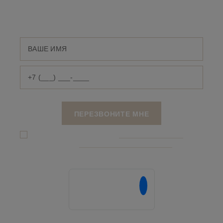
Оставьте номер телефона и мы свяжемся с
Вами
Я даю согласие на обработку
персональных данныx
и соглашаюсь c
политикой конфиденциальности
Напишите нам в