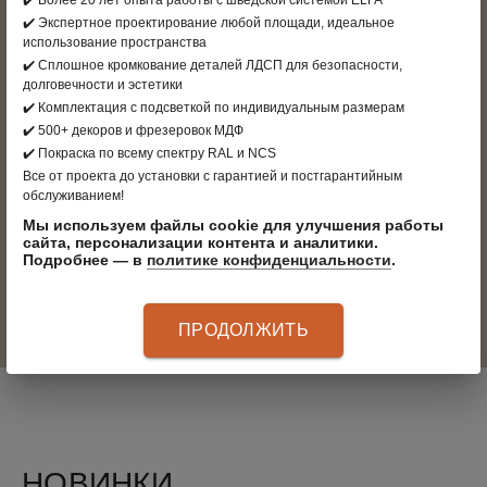
✔️ Более 20 лет опыта работы с шведской системой ELFA
РАСЧЁТ ПРОЕКТА
✔️ Экспертное проектирование любой площади, идеальное
использование пространства
✔️ Сплошное кромкование деталей ЛДСП для безопасности,
долговечности и эстетики
✔️ Комплектация с подсветкой по индивидуальным размерам
✔️ 500+ декоров и фрезеровок МДФ
✔️ Покраска по всему спектру RAL и NCS
Все от проекта до установки с гарантией и постгарантийным
обслуживанием!
Мы используем файлы cookie для улучшения работы
Есть проект? Прикрепите
сайта, персонализации контента и аналитики.
Подробнее — в
политике конфиденциальности
.
ОТПРАВИТЬ
ПРОДОЛЖИТЬ
Я даю согласие на обработку
персональных данныx
и соглашаюсь c
политикой конфиденциальности
НОВИНКИ