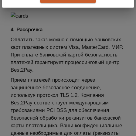
4. Рассрочка
Оплатить заказ можно с помощью банковских
карт платёжных систем Visa, MasterCard, МИР.
При оплате банковской картой безопасность
платежей гарантирует процессинговый центр
Best2Pay
.
Приём платежей происходит через
защищённое безопасное соединение,
используя протокол TLS 1.2. Компания
Best2Pay
соответствует международным
требованиями PCI DSS для обеспечения
безопасной обработки реквизитов банковской
карты плательщика. Ваши конфиденциальные
данные необходимые для оплаты (реквизиты