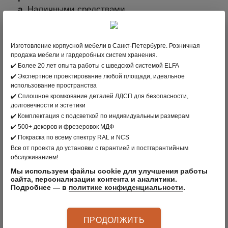
а.
Наличными средствами.
б.
Оплатить через терминал с помощью
пластиковой карты. Мы принимаем карты
Изготовление корпусной мебели в Санкт-Петербурге. Розничная
платежных систем: МИР, VISA International,
продажа мебели и гардеробных систем хранения.
Mastercard Worldwide, JCB.
✔️ Более 20 лет опыта работы с шведской системой ELFA
✔️ Экспертное проектирование любой площади, идеальное
2. В интернет-магазине clader.ru с помощью
использование пространства
пластиковой карты
✔️ Сплошное кромкование деталей ЛДСП для безопасности,
Для выбора оплаты товара с помощью
долговечности и эстетики
✔️ Комплектация с подсветкой по индивидуальным размерам
банковской карты на соответствующей
✔️ 500+ декоров и фрезеровок МДФ
странице необходимо нажать кнопку Оплата
✔️ Покраска по всему спектру RAL и NCS
заказа банковской картой. Оплата происходит
Все от проекта до установки с гарантией и постгарантийным
через ПАО СБЕРБАНК с использованием
обслуживанием!
банковских карт следующих платёжных
Мы используем файлы cookie для улучшения работы
сайта, персонализации контента и аналитики.
систем: МИР, VISA International, Mastercard
Подробнее — в
политике конфиденциальности
.
Worldwide, JCB
3. Оплата по безналичному расчету –
ПРОДОЛЖИТЬ
подходит для Юридических лиц