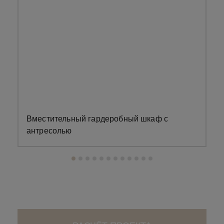
Вместительный гардеробный шкаф с
З
антресолью