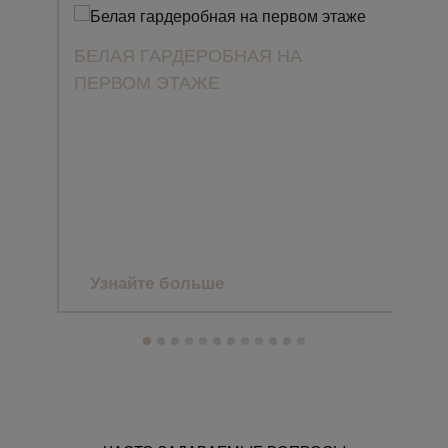
БЕЛАЯ ГАРДЕРОБНАЯ НА
ПЕРВОМ ЭТАЖЕ
ПРО
CLA
ЗАГ
МА
Узнайте больше
Уз