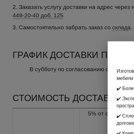
2. Заказать услугу доставки на адрес через 
449-20-40 доб. 125
3. Самостоятельно забрать заказ со
склада
.
ГРАФИК ДОСТАВКИ ПРОДУ
В субботу по согласованию с отделом
Изготов
мебели 
✔️ Боле
СТОИМОСТЬ ДОСТАВКИ:
✔️ Экс
простр
5% от стоимости 
✔️ Спл
долгове
✔️ Комп