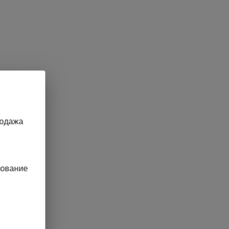
родажа
зование