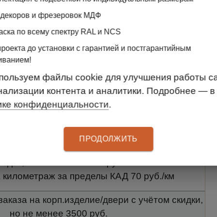
 декоров и фрезеровок МДФ
ти заказа Clader Аристо/Практик БЕЗ учёта
аска по всему спектру RAL и NCS
кидки, но не менее 3000 руб.
проекта до установки с гарантией и постгарантийным
заказа на корп.изделие/двери с учётом скидки,
иванием!
но не менее 3000 руб.
пользуем файлы cookie для улучшения работы са
нализации контента и аналитики. Подробнее — в
заказа на Elfa с учётом скидки, но не менее
ике конфиденциальности
.
3500 руб.
 километраж за пределы КАД 70 руб./км
ПРОДОЛЖИТЬ
ти заказа Clader Аристо/Практик БЕЗ учёта
кидки, но не менее 3500 руб.
 километраж за пределы КАД 70 руб./км
заказа на корп.изделие/двери с учётом скидки,
но не менее 3500 руб.