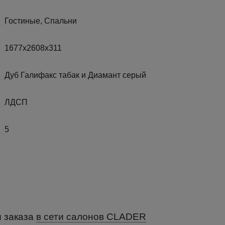
Гостиные, Спальни
1677x2608x311
Дуб Галифакс табак и Диамант серый
ЛДСП
5
и заказа
в сети салонов CLADER