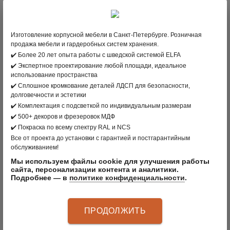
В КОРЗИНУ
Изготовление корпусной мебели в Санкт-Петербурге. Розничная
продажа мебели и гардеробных систем хранения.
вернуться в раздел
✔️ Более 20 лет опыта работы с шведской системой ELFA
✔️ Экспертное проектирование любой площади, идеальное
использование пространства
ПРОИЗВОДИТЕЛЬ:
CLÄDER
, РОССИЯ
✔️ Сплошное кромкование деталей ЛДСП для безопасности,
долговечности и эстетики
ЦВЕТ: ПЛАТИНА
✔️ Комплектация с подсветкой по индивидуальным размерам
✔️ 500+ декоров и фрезеровок МДФ
МАТЕРИАЛ:
✔️ Покраска по всему спектру RAL и NCS
АРТИКУЛ
:
83206080
Все от проекта до установки с гарантией и постгарантийным
обслуживанием!
Мы используем файлы cookie для улучшения работы
сайта, персонализации контента и аналитики.
Подробнее — в
политике конфиденциальности
.
ОПИСАНИЕ ПРОДУКТА
ПРОДОЛЖИТЬ
Зеркало – необходимый аксессуар гардеробной