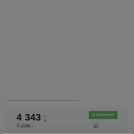
4 343
;
В НАЛИЧИИ
7 238
;