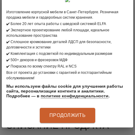
322
;
Изготовление корпусной мебели в Санкт-Петербурге. Розничная
продажа мебели и гардеробных систем хранения.
В КОРЗИНУ
✔️ Более 20 лет опыта работы с шведской системой ELFA
✔️ Экспертное проектирование любой площади, идеальное
использование пространства
✔️ Сплошное кромкование деталей ЛДСП для безопасности,
вернуться в раздел
долговечности и эстетики
✔️ Комплектация с подсветкой по индивидуальным размерам
ПРОИЗВОДИТЕЛЬ:
CLÄDER
, РОССИЯ
✔️ 500+ декоров и фрезеровок МДФ
✔️ Покраска по всему спектру RAL и NCS
ЦВЕТ: ПЛАТИНА
Все от проекта до установки с гарантией и постгарантийным
обслуживанием!
МАТЕРИАЛ: СТАЛЬ
Мы используем файлы cookie для улучшения работы
сайта, персонализации контента и аналитики.
АРТИКУЛ
:
30105080
Подробнее — в
политике конфиденциальности
.
ПРОДОЛЖИТЬ
ОПИСАНИЕ ПРОДУКТА