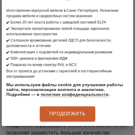
В КОРЗИНУ
Изготовление корпусной мебели в Санкт-Петербурге. Розничная
продажа мебели и гардеробных систем хранения.
вернуться в раздел
✔️ Более 20 лет опыта работы с шведской системой ELFA
✔️ Экспертное проектирование любой площади, идеальное
использование пространства
ПРОИЗВОДИТЕЛЬ:
РОССИЯ
✔️ Сплошное кромкование деталей ЛДСП для безопасности,
долговечности и эстетики
ЦВЕТ: БЕЛАЯ
✔️ Комплектация с подсветкой по индивидуальным размерам
МАТЕРИАЛ: СТАЛЬ
✔️ 500+ декоров и фрезеровок МДФ
✔️ Покраска по всему спектру RAL и NCS
АРТИКУЛ
:
S70199111601
Все от проекта до установки с гарантией и постгарантийным
обслуживанием!
Мы используем файлы cookie для улучшения работы
сайта, персонализации контента и аналитики.
Подробнее — в
политике конфиденциальности
.
ОПИСАНИЕ ПРОДУКТА
ПРОДОЛЖИТЬ
Универсальная перфорированная панель с
квадратной перфорацией 10х10 мм и шагом 38 мм
позволяет разместить большое количество