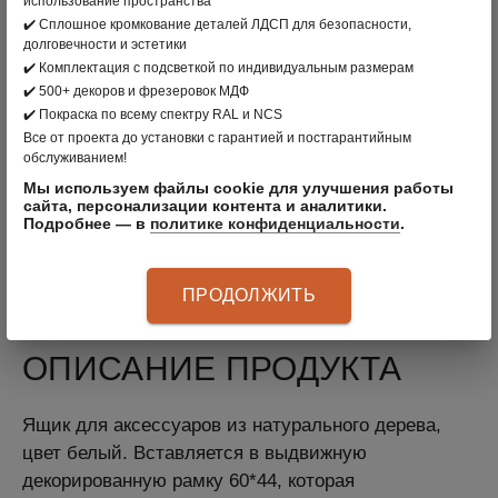
использование пространства
ПРОИЗВОДИТЕЛЬ:
ELFA
, ШВЕЦИЯ
✔️ Сплошное кромкование деталей ЛДСП для безопасности,
долговечности и эстетики
ЦВЕТ: БЕЛЫЙ
✔️ Комплектация с подсветкой по индивидуальным размерам
✔️ 500+ декоров и фрезеровок МДФ
МАТЕРИАЛ: МАССИВ ДЕРЕВА
✔️ Покраска по всему спектру RAL и NCS
АРТИКУЛ
:
603315
Все от проекта до установки с гарантией и постгарантийным
обслуживанием!
Ящик для аксессуаров из натурального дерева,
Мы используем файлы cookie для улучшения работы
сайта, персонализации контента и аналитики.
цвет белый. Вставляется в выдвижную
Подробнее — в
политике конфиденциальности
.
декорированную рамку 60*44, которая
приобретается отдельно. Производство Швеция.
ПРОДОЛЖИТЬ
ОПИСАНИЕ ПРОДУКТА
Ящик для аксессуаров из натурального дерева,
цвет белый. Вставляется в выдвижную
декорированную рамку 60*44, которая