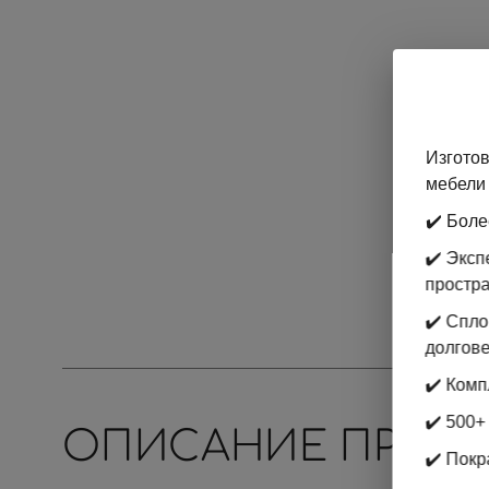
Изготов
мебели 
✔️ Боле
✔️ Экс
простр
✔️ Спл
долгове
✔️ Комп
✔️ 500+
ОПИСАНИЕ ПРОД
✔️ Покр