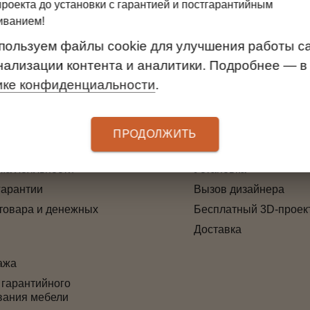
проекта до установки с гарантией и постгарантийным
5, Elfa Швеция, Elfa Utility (гаражная система)
иванием!
пользуем файлы cookie для улучшения работы са
нализации контента и аналитики. Подробнее — в
ике конфиденциальности
.
ТЕЛЯМ
УСЛУГИ
 оплаты
Замер
ПРОДОЛЖИТЬ
3D-проект дверей
ма лояльности
Установка
гарантии
Вызов дизайнера
товара и денежных
Бесплатный 3D-проек
Доставка
ажа
 гарантийного
вания мебели