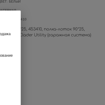
ВЕТ: БЕЛЫЙ
МАТЕРИАЛ:
АРТИКУЛ
:
453410
лоток 90*25, 453410, полка-лоток 90*25,
родажа
 Швеция, Clader Utility (гаражная система)
зование