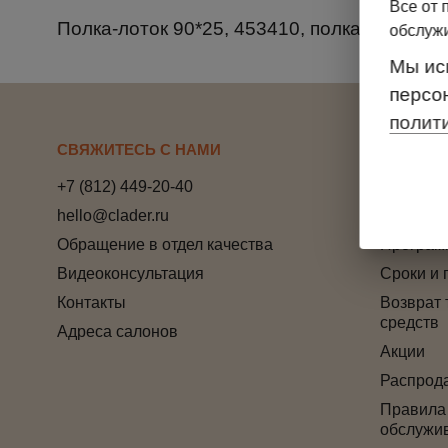
Все от 
Полка-лоток 90*25, 453410, полка-лоток 90*2
обслуж
Мы ис
персо
полит
СВЯЖИТЕСЬ С НАМИ
ПОКУПА
+7 (812) 449-20-40
Способы
hello@clader.ru
Отзывы
Обращение в отдел качества
Програм
Видеоконсультация
Сроки и 
Контакты
Возврат 
средств
Адреса салонов
Акции
Распрод
Правила
обслужи