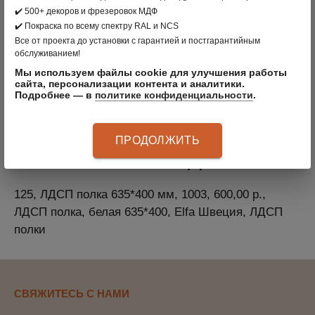
МАТЕРИАЛ: ЛДСП EGGER ГЕРМАНИЯ
✔️ 500+ декоров и фрезеровок МДФ
✔️ Покраска по всему спектру RAL и NCS
АРТИКУЛ
:
1003
Все от проекта до установки с гарантией и постгарантийным
обслуживанием!
125, ЛДСП полка 635*400 мм, 1003, 600,00 р.,
Мы используем файлы cookie для улучшения работы
ЛДСП полка, белая 635*400, Clader Швеция, ЛДСП
сайта, персонализации контента и аналитики.
полки
Подробнее — в
политике конфиденциальности
.
ПРОДОЛЖИТЬ
ОПИСАНИЕ ПРОДУКТА
125, ЛДСП полка 635*400 мм, 1003, 600,00 р.,
ЛДСП полка, белая 635*400, Elfa Швеция, ЛДСП
полки
СВЯЖИТЕСЬ С НАМИ