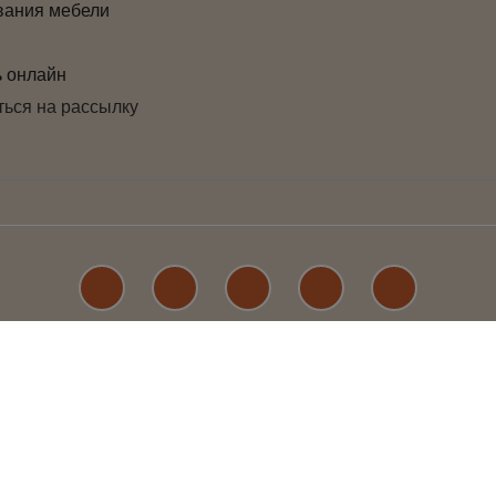
вания мебели
ь онлайн
ься на рассылку
 при каких условиях не является публичной офертой, определяемой положениями Стат
услуг, пожалуйста, обращайтесь в салоны CLADER.