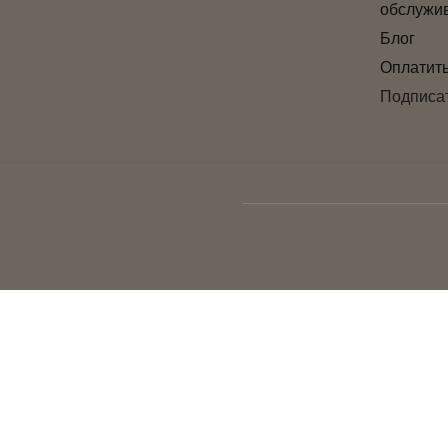
обслужи
Блог
Оплатит
Подписат
© Мебельные салоны Clader, 2002–2026
Данный интернет-сайт носит исключительно информационный характер и ни
подробной информации о наличии и стоимости указанных товаров и (или) 