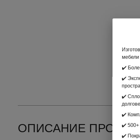
Изготов
мебели 
✔️ Боле
✔️ Экс
простр
✔️ Спл
долгове
✔️ Комп
ОПИСАНИЕ ПРОДУК
✔️ 500+
✔️ Покр