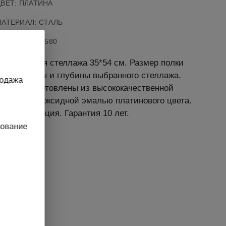
ВЕТ: ПЛАТИНА
АТЕРИАЛ: СТАЛЬ
АРТИКУЛ
:
135580
я полка для стеллажа 35*54 см. Размер полки
т от ширины и глубины выбранного стеллажа.
родажа
ементы изготовлены из высококачественной
покрыты эпоксидной эмалью платинового цвета.
дство Швеция. Гарантия 10 лет.
зование