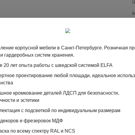
Ц
М
Сетчата
зависи
ление корпусной мебели в Санкт-Петербурге. Розничная п
Все эл
и гардеробных систем хранения.
стали, 
е 20 лет опыта работы с шведской системой ELFA
Произво
пертное проектирование любой площади, идеальное исполь
анства
ошное кромкование деталей ЛДСП для безопасности,
чности и эстетики
лектация с подсветкой по индивидуальным размерам
ТА
 декоров и фрезеровок МДФ
аска по всему спектру RAL и NCS