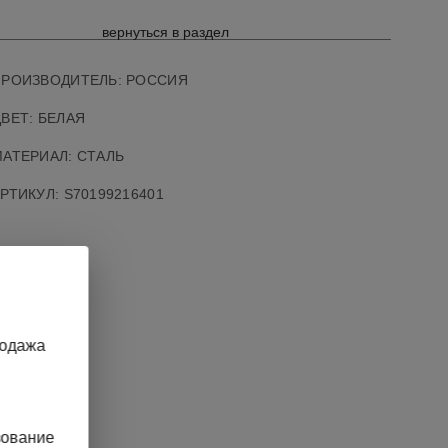
вернуться в раздел
ПРОИЗВОДИТЕЛЬ:
РОССИЯ
ВЕТ: БЕЛАЯ
АТЕРИАЛ: СТАЛЬ
АРТИКУЛ
:
S70199216401
родажа
зование