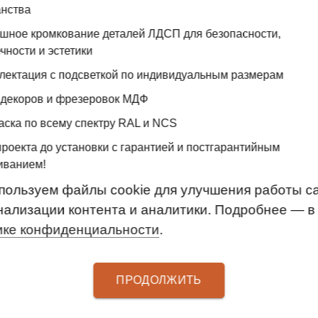
анства
 любой системы хранения.
ошное кромкование деталей ЛДСП для безопасности,
ирине 450, 607, 902 мм и 1214 мм.
чности и эстетики
лектация с подсветкой по индивидуальным размерам
 декоров и фрезеровок МДФ
14x305
аска по всему спектру RAL и NCS
проекта до установки с гарантией и постгарантийным
иванием!
пользуем файлы cookie для улучшения работы са
нализации контента и аналитики. Подробнее — в
ике конфиденциальности
.
ТЕЛЯМ
УСЛУГИ
ПРОДОЛЖИТЬ
 оплаты
Замер