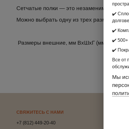
простр
Сетчатые полки — это незаменимая часть
✔️ Спл
Можно выбрать одну из трех размеров по ш
долгове
✔️ Комп
✔️ 500+
Размеры внешние, мм ВхШхГ (мм) 14x12
✔️ Покр
Все от 
обслуж
Мы ис
персо
полит
СВЯЖИТЕСЬ С НАМИ
ПОКУПА
+7 (812) 449-20-40
Способы