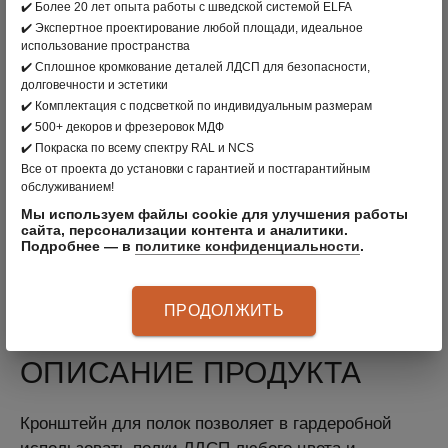
✔️ Более 20 лет опыта работы с шведской системой ELFA
✔️ Экспертное проектирование любой площади, идеальное
В КОРЗИНУ
использование пространства
✔️ Сплошное кромкование деталей ЛДСП для безопасности,
долговечности и эстетики
вернуться в раздел
✔️ Комплектация с подсветкой по индивидуальным размерам
✔️ 500+ декоров и фрезеровок МДФ
✔️ Покраска по всему спектру RAL и NCS
ПРОИЗВОДИТЕЛЬ:
CLÄDER
, РОССИЯ
Все от проекта до установки с гарантией и постгарантийным
обслуживанием!
ЦВЕТ: ЧЕРНЫЙ
Мы используем файлы cookie для улучшения работы
МАТЕРИАЛ: СТАЛЬ
сайта, персонализации контента и аналитики.
Подробнее — в
политике конфиденциальности
.
АРТИКУЛ
:
30404020
ПРОДОЛЖИТЬ
ОПИСАНИЕ ПРОДУКТА
Кронштейн для полок позволяет в гардеробной