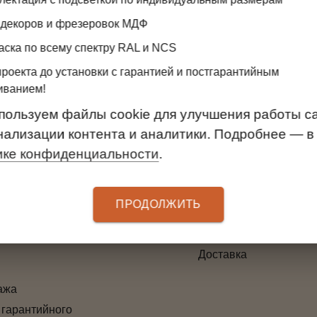
бной использовать полки ЛДСП любого цвета и 
 декоров и фрезеровок МДФ
оединить две полки. Крепится кронштейн к унив
аска по всему спектру RAL и NCS
проекта до установки с гарантией и постгарантийным
иванием!
пользуем файлы cookie для улучшения работы са
ТЕЛЯМ
УСЛУГИ
нализации контента и аналитики. Подробнее — в
 оплаты
Замер
ике конфиденциальности
.
3D-проект дверей
ма лояльности
Установка
ПРОДОЛЖИТЬ
гарантии
Вызов дизайнера
товара и денежных
Бесплатный 3D-проек
Доставка
ажа
 гарантийного