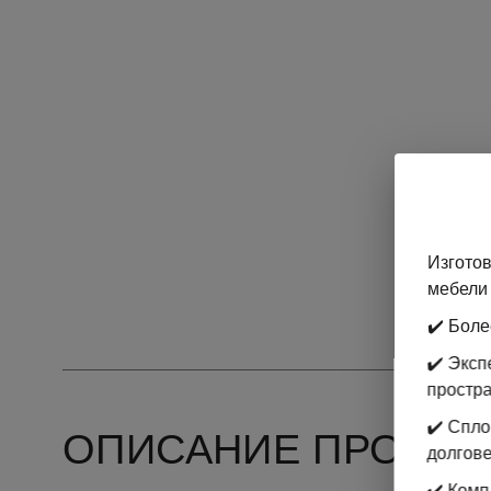
Изготов
мебели 
✔️ Боле
✔️ Экс
простр
✔️ Спл
ОПИСАНИЕ ПРОДУК
долгове
✔️ Комп