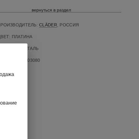
вернуться в раздел
ПРОИЗВОДИТЕЛЬ:
CLÄDER
, РОССИЯ
ВЕТ: ПЛАТИНА
АТЕРИАЛ: СТАЛЬ
АРТИКУЛ
:
30403080
родажа
зование