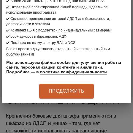
В КОРЗИНУ
✔️ Более 20 лет опыта работы с шведской системой ELFA
✔️ Экспертное проектирование любой площади, идеальное
использование пространства
✔️ Сплошное кромкование деталей ЛДСП для безопасности,
вернуться в раздел
долговечности и эстетики
✔️ Комплектация с подсветкой по индивидуальным размерам
ПРОИЗВОДИТЕЛЬ:
CLÄDER
, РОССИЯ
✔️ 500+ декоров и фрезеровок МДФ
✔️ Покраска по всему спектру RAL и NCS
ЦВЕТ: БЕЛЫЙ
Все от проекта до установки с гарантией и постгарантийным
обслуживанием!
МАТЕРИАЛ: СТАЛЬ
Мы используем файлы cookie для улучшения работы
сайта, персонализации контента и аналитики.
АРТИКУЛ
:
70104010
Подробнее — в
политике конфиденциальности
.
ПРОДОЛЖИТЬ
ОПИСАНИЕ ПРОДУКТА
Крепления боковые для шкафа применяются в
шкафах из ЛДСП и нишах - там, где нет
возможности использовать направляющие