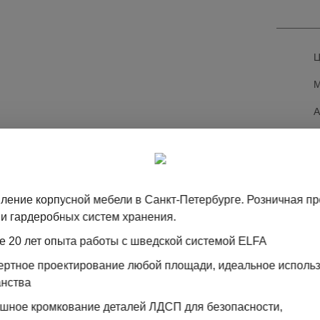
Ц
М
При пр
использ
лет.
ление корпусной мебели в Санкт-Петербурге. Розничная п
и гардеробных систем хранения.
е 20 лет опыта работы с шведской системой ELFA
пертное проектирование любой площади, идеальное исполь
анства
ТА
ошное кромкование деталей ЛДСП для безопасности,