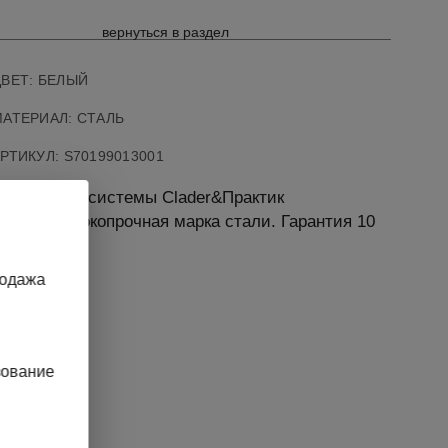
вернуться в раздел
ВЕТ: БЕЛЫЙ
АТЕРИАЛ: СТАЛЬ
АРТИКУЛ
:
S70199013001
оизводстве системы Clader&Практик
уется высокопрочная марка стали. Гарантия 10
родажа
зование