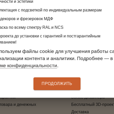
чности и эстетики
металической системы хранения. Несущий рельс 
лектация с подсветкой по индивидуальным размерам
ожены прорези для удобной установки стоек.
 декоров и фрезеровок МДФ
x9.6
аска по всему спектру RAL и NCS
проекта до установки с гарантией и постгарантийным
иванием!
пользуем файлы cookie для улучшения работы са
нализации контента и аналитики. Подробнее — в
ике конфиденциальности
.
ТЕЛЯМ
УСЛУГИ
 оплаты
Замер
3D-проект дверей
ПРОДОЛЖИТЬ
ма лояльности
Установка
гарантии
Вызов дизайнера
товара и денежных
Бесплатный 3D-проек
Доставка