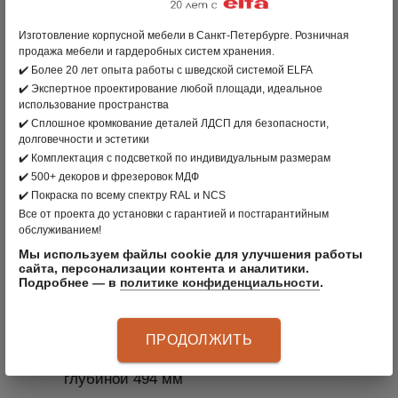
Изготовление корпусной мебели в Санкт-Петербурге. Розничная
вернуться в раздел
продажа мебели и гардеробных систем хранения.
✔️ Более 20 лет опыта работы с шведской системой ELFA
ПРОИЗВОДИТЕЛЬ:
РОССИЯ
✔️ Экспертное проектирование любой площади, идеальное
использование пространства
ЦВЕТ: ГРАФИТ
✔️ Сплошное кромкование деталей ЛДСП для безопасности,
долговечности и эстетики
МАТЕРИАЛ: СТАЛЬ
✔️ Комплектация с подсветкой по индивидуальным размерам
✔️ 500+ декоров и фрезеровок МДФ
АРТИКУЛ
:
S70299110615
✔️ Покраска по всему спектру RAL и NCS
Все от проекта до установки с гарантией и постгарантийным
обслуживанием!
Мы используем файлы cookie для улучшения работы
сайта, персонализации контента и аналитики.
ОПИСАНИЕ ПРОДУКТА
Подробнее — в
политике конфиденциальности
.
Устанавливается в вертикальную стойку
ПРОДОЛЖИТЬ
Служит для крепления сетчатых полок
глубиной 494 мм