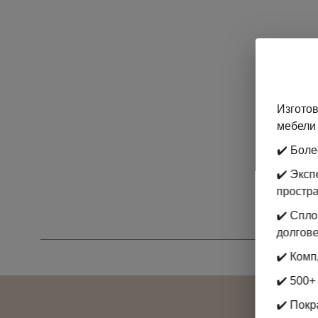
Изготов
мебели 
✔️ Боле
✔️ Экс
простр
✔️ Спл
долгове
✔️ Комп
✔️ 500+
✔️ Покр