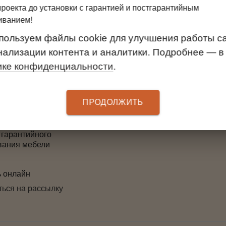
ТЕЛЯМ
УСЛУГИ
проекта до установки с гарантией и постгарантийным
иванием!
 оплаты
Замер
3D-проект дверей
пользуем файлы cookie для улучшения работы са
ма лояльности
нализации контента и аналитики. Подробнее — в
Установка
ике конфиденциальности
.
гарантии
Вызов дизайнера
товара и денежных
Бесплатный 3D-проек
Доставка
ПРОДОЛЖИТЬ
ажа
 гарантийного
вания мебели
ь онлайн
ься на рассылку