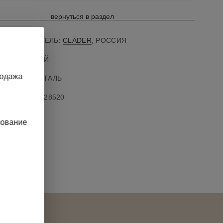
вернуться в раздел
ПРОИЗВОДИТЕЛЬ:
CLÄDER
, РОССИЯ
ВЕТ: ЧЕРНЫЙ
родажа
АТЕРИАЛ: СТАЛЬ
АРТИКУЛ
:
70528520
зование