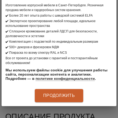
Изготовление корпусной мебели в Санкт-Петербурге. Розничная
ПРОИЗВОДИТЕЛЬ:
ELFA
, ШВЕЦИЯ
продажа мебели и гардеробных систем хранения.
✔️ Более 20 лет опыта работы с шведской системой ELFA
ЦВЕТ: БЕЛЫЙ
✔️ Экспертное проектирование любой площади, идеальное
использование пространства
МАТЕРИАЛ: СТАЛЬ
✔️ Сплошное кромкование деталей ЛДСП для безопасности,
долговечности и эстетики
АРТИКУЛ
:
125010
✔️ Комплектация с подсветкой по индивидуальным размерам
✔️ 500+ декоров и фрезеровок МДФ
&nbsp;
✔️ Покраска по всему спектру RAL и NCS
Все от проекта до установки с гарантией и постгарантийным
Сетчатая полка для стеллажа 25*54 см. Размер
обслуживанием!
полки зависит от ширины и глубины выбранного
Мы используем файлы cookie для улучшения работы
стеллажа. Все элементы изготовлены из
сайта, персонализации контента и аналитики.
Подробнее — в
политике конфиденциальности
.
высококачественной стали, покрыты эпоксидной
эмалью белого цвета. Производство Швеция.
Гарантия 10 лет.
ПРОДОЛЖИТЬ
ОПИСАНИЕ ПРОДУКТА