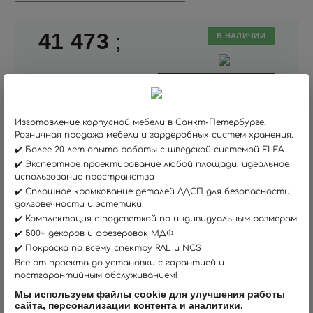
41 473
;
В НАЛИЧИИ
В КОРЗИНУ
Изготовление корпусной мебели в Санкт-Петербурге.
Розничная продажа мебели и гардеробных систем хранения.
✔️ Более 20 лет опыта работы с шведской системой ELFA
✔️ Экспертное проектирование любой площади, идеальное
использование пространства
вернуться в раздел
✔️ Сплошное кромкование деталей ЛДСП для безопасности,
долговечности и эстетики
✔️ Комплектация с подсветкой по индивидуальным размерам
ПРОИЗВОДИТЕЛЬ:
РОССИЯ
✔️ 500+ декоров и фрезеровок МДФ
✔️ Покраска по всему спектру RAL и NCS
ЦВЕТ: СВЕТЛО-СЕРЫЙ
Все от проекта до установки с гарантией и
постгарантийным обслуживанием!
МАТЕРИАЛ: ЛДСП EGGER АВСТРИЯ
Мы используем файлы cookie для улучшения работы
сайта, персонализации контента и аналитики.