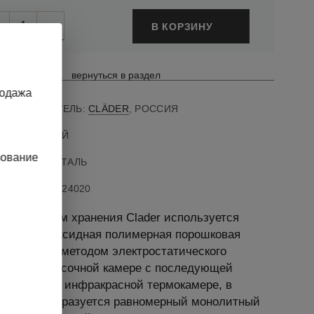
В КОРЗИНУ
вернуться в раздел
родажа
ПРОИЗВОДИТЕЛЬ:
CLÄDER
, РОССИЯ
ВЕТ: ЧЕРНЫЙ
зование
АТЕРИАЛ: СТАЛЬ
АРТИКУЛ
:
10524020
аски систем хранения Clader используется
ulver" - эпоксидная полимерная порошковая
 Наносится методом электростатического
ния в покрасочной камере с последующей
ризацией в инфракрасной термокамере, в
тате чего образуется равномерный монолитный