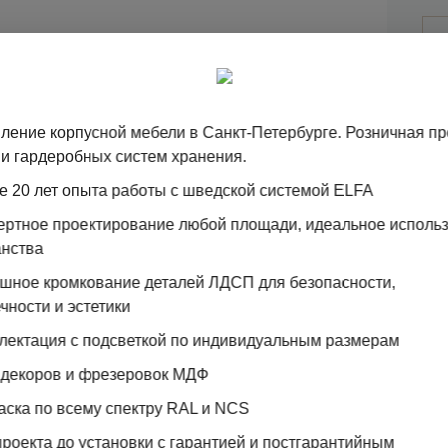
ление корпусной мебели в Санкт-Петербурге. Розничная п
и гардеробных систем хранения.
е 20 лет опыта работы с шведской системой ELFA
Ц
пертное проектирование любой площади, идеальное исполь
М
анства
ошное кромкование деталей ЛДСП для безопасности,
чности и эстетики
Для окр
"Epoxip
лектация с подсветкой по индивидуальным размерам
эмаль.
 декоров и фрезеровок МДФ
напыле
полиме
аска по всему спектру RAL и NCS
резуль
проекта до установки с гарантией и постгарантийным