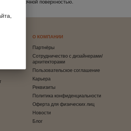
 слой с прочной поверхностью.
йта,
О КОМПАНИИ
Партнёры
Сотрудничество с дизайнерами/
архитекторами
Пользовательское соглашение
Карьера
т
Реквизиты
Политика конфиденциальности
Оферта для физических лиц
Новости
Блог