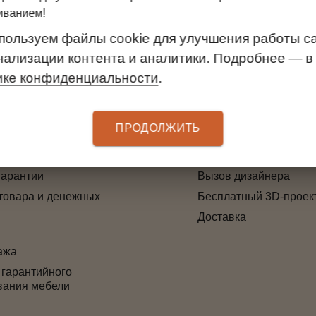
верхний
иванием!
пользуем файлы cookie для улучшения работы са
нализации контента и аналитики. Подробнее — в
ике конфиденциальности
.
ТЕЛЯМ
УСЛУГИ
 оплаты
Замер
ПРОДОЛЖИТЬ
3D-проект дверей
ма лояльности
Установка
гарантии
Вызов дизайнера
товара и денежных
Бесплатный 3D-проек
Доставка
ажа
 гарантийного
вания мебели