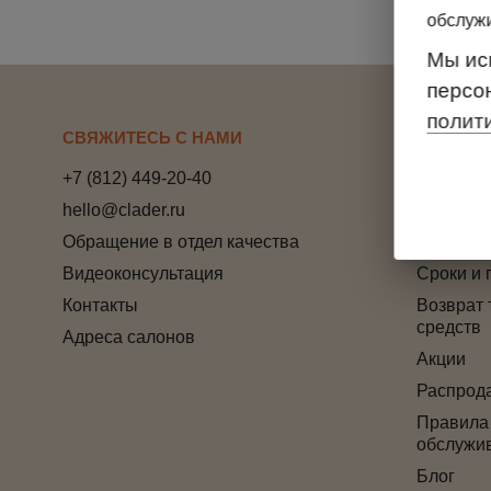
обслуж
Мы ис
персо
полит
СВЯЖИТЕСЬ С НАМИ
ПОКУПА
+7 (812) 449-20-40
Способы
hello@clader.ru
Отзывы
Обращение в отдел качества
Програм
Видеоконсультация
Сроки и 
Контакты
Возврат 
средств
Адреса салонов
Акции
Распрод
Правила
обслужи
Блог