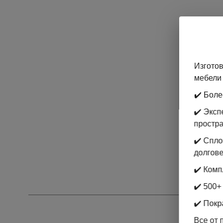
Изготов
мебели 
✔️ Боле
✔️ Экс
простр
✔️ Спл
долгове
✔️ Комп
✔️ 500+
✔️ Покр
Все от 