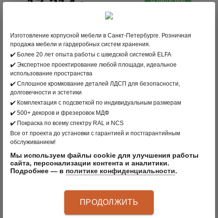
17 314
;
Изготовление корпусной мебели в Санкт-Петербурге. Розничная
В КОРЗИНУ
продажа мебели и гардеробных систем хранения.
✔️ Более 20 лет опыта работы с шведской системой ELFA
✔️ Экспертное проектирование любой площади, идеальное
вернуться в раздел
использование пространства
✔️ Сплошное кромкование деталей ЛДСП для безопасности,
долговечности и эстетики
ПРОИЗВОДИТЕЛЬ:
CLÄDER
, РОССИЯ
✔️ Комплектация с подсветкой по индивидуальным размерам
ЦВЕТ: БЕЛЫЙ
✔️ 500+ декоров и фрезеровок МДФ
✔️ Покраска по всему спектру RAL и NCS
МАТЕРИАЛ: СТАЛЬ
Все от проекта до установки с гарантией и постгарантийным
обслуживанием!
АРТИКУЛ
:
80904510
Мы используем файлы cookie для улучшения работы
сайта, персонализации контента и аналитики.
Подробнее — в
политике конфиденциальности
.
ОПИСАНИЕ ПРОДУКТА
ПРОДОЛЖИТЬ