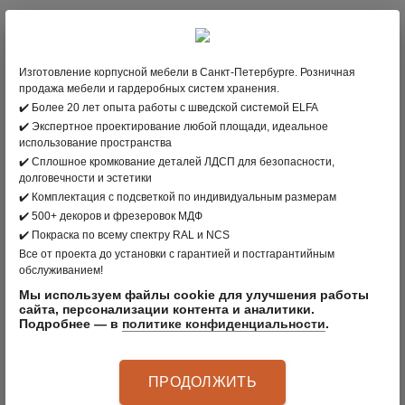
;
12 862
В НАЛИЧИИ
;
21 436
Изготовление корпусной мебели в Санкт-Петербурге. Розничная
продажа мебели и гардеробных систем хранения.
✔️ Более 20 лет опыта работы с шведской системой ELFA
В КОРЗИНУ
✔️ Экспертное проектирование любой площади, идеальное
использование пространства
✔️ Сплошное кромкование деталей ЛДСП для безопасности,
долговечности и эстетики
вернуться в раздел
✔️ Комплектация с подсветкой по индивидуальным размерам
✔️ 500+ декоров и фрезеровок МДФ
ПРОИЗВОДИТЕЛЬ:
CLÄDER
, РОССИЯ
✔️ Покраска по всему спектру RAL и NCS
Все от проекта до установки с гарантией и постгарантийным
ЦВЕТ: ЧЕРНЫЙ
обслуживанием!
МАТЕРИАЛ: СТАЛЬ
Мы используем файлы cookie для улучшения работы
сайта, персонализации контента и аналитики.
Подробнее — в
политике конфиденциальности
.
АРТИКУЛ
:
80504520
ПРОДОЛЖИТЬ