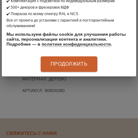
✔️ Комплектация с подсветкой по индивидуальным размерам
✔️ 500+ декоров и фрезеровок МДФ
✔️ Покраска по всему спектру RAL и NCS
В КОРЗИНУ
Все от проекта до установки с гарантией и постгарантийным
обслуживанием!
Мы используем файлы cookie для улучшения работы
сайта, персонализации контента и аналитики.
вернуться в раздел
Подробнее — в
политике конфиденциальности
.
ПРОИЗВОДИТЕЛЬ:
CLÄDER
, РОССИЯ
ПРОДОЛЖИТЬ
ЦВЕТ: ПЛАТИНА
МАТЕРИАЛ: ДЕРЕВО
АРТИКУЛ
:
80806080
СВЯЖИТЕСЬ С НАМИ