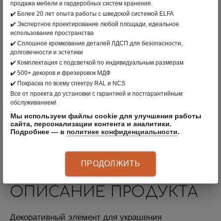
продажа мебели и гардеробных систем хранения.
✔️ Более 20 лет опыта работы с шведской системой ELFA
✔️ Экспертное проектирование любой площади, идеальное
В КОРЗИНУ
использование пространства
✔️ Сплошное кромкование деталей ЛДСП для безопасности,
долговечности и эстетики
вернуться в раздел
✔️ Комплектация с подсветкой по индивидуальным размерам
✔️ 500+ декоров и фрезеровок МДФ
ПРОИЗВОДИТЕЛЬ:
CLÄDER
, РОССИЯ
✔️ Покраска по всему спектру RAL и NCS
Все от проекта до установки с гарантией и постгарантийным
ЦВЕТ: ПЛАТИНА
обслуживанием!
Мы используем файлы cookie для улучшения работы
МАТЕРИАЛ:
сайта, персонализации контента и аналитики.
Подробнее — в
политике конфиденциальности
.
АРТИКУЛ
:
84101880
ПРОДОЛЖИТЬ
ОПИСАНИЕ ПРОДУКТА
Декоративный элемент для украшения