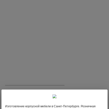
;
3 604
В НАЛИЧИИ
;
6 006
Изготовление корпусной мебели в Санкт-Петербурге. Розничная