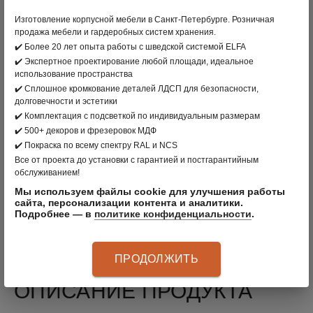
3 143
;
Изготовление корпусной мебели в Санкт-Петербурге. Розничная
продажа мебели и гардеробных систем хранения.
✔️ Более 20 лет опыта работы с шведской системой ELFA
В КОРЗИНУ
✔️ Экспертное проектирование любой площади, идеальное
использование пространства
✔️ Сплошное кромкование деталей ЛДСП для безопасности,
долговечности и эстетики
вернуться в раздел
✔️ Комплектация с подсветкой по индивидуальным размерам
✔️ 500+ декоров и фрезеровок МДФ
ПРОИЗВОДИТЕЛЬ:
CLÄDER
, РОССИЯ
✔️ Покраска по всему спектру RAL и NCS
Все от проекта до установки с гарантией и постгарантийным
ЦВЕТ: ЧЕРНЫЙ
обслуживанием!
МАТЕРИАЛ: СТАЛЬ
Мы используем файлы cookie для улучшения работы
сайта, персонализации контента и аналитики.
Подробнее — в
политике конфиденциальности
.
АРТИКУЛ
:
60304520
ПРОДОЛЖИТЬ
ОПИСАНИЕ ПРОДУКТА