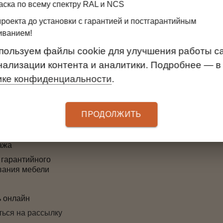
аска по всему спектру RAL и NCS
проекта до установки с гарантией и постгарантийным
ТЕЛЯМ
УСЛУГИ
иванием!
 оплаты
Замер
пользуем файлы cookie для улучшения работы са
3D-проект дверей
нализации контента и аналитики. Подробнее — в
ма лояльности
Установка
ике конфиденциальности
.
гарантии
Вызов дизайнера
товара и денежных
Бесплатный 3D-проек
ПРОДОЛЖИТЬ
Доставка
ажа
 гарантийного
вания мебели
ь онлайн
ься на рассылку