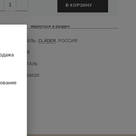
В КОРЗИНУ
вернуться в раздел
ПРОИЗВОДИТЕЛЬ:
CLÄDER
, РОССИЯ
ВЕТ: ЧЕРНЫЙ
родажа
АТЕРИАЛ: СТАЛЬ
АРТИКУЛ
:
70806020
зование