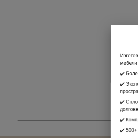
Изготов
мебели 
✔️ Боле
✔️ Экс
простр
✔️ Спл
долгове
✔️ Комп
✔️ 500+