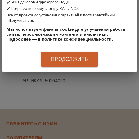
✔️ 500+ декоров и фрезеровок МДФ
✔️ Покраска по всему спектру RAL и NCS
В КОРЗИНУ
Все от проекта до установки с гарантией и постгарантийным
обслуживанием!
Мы используем файлы cookie для улучшения работы
вернуться в раздел
сайта, персонализации контента и аналитики.
Подробнее — в
политике конфиденциальности
.
ПРОИЗВОДИТЕЛЬ:
CLÄDER
, РОССИЯ
ЦВЕТ: ЧЕРНЫЙ
ПРОДОЛЖИТЬ
МАТЕРИАЛ: СТАЛЬ
АРТИКУЛ
:
50204020
СВЯЖИТЕСЬ С НАМИ
ПОКУПАТЕЛЯМ