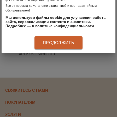
✔️ Покраска по всему спектру RAL и NCS
Все от проекта до установки с гарантией и постгарантийным
обслуживанием!
вернуться в раздел
Мы используем файлы cookie для улучшения работы
сайта, персонализации контента и аналитики.
ПРОИЗВОДИТЕЛЬ:
CLÄDER
, РОССИЯ
Подробнее — в
политике конфиденциальности
.
ЦВЕТ: БЕЛЫЙ
ПРОДОЛЖИТЬ
МАТЕРИАЛ: СТАЛЬ
АРТИКУЛ
:
50300010
СВЯЖИТЕСЬ С НАМИ
ПОКУПАТЕЛЯМ
УСЛУГИ